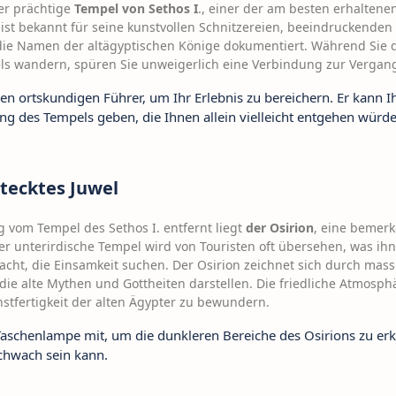
er prächtige
Tempel von Sethos I
., einer der am besten erhaltene
 ist bekannt für seine kunstvollen Schnitzereien, beeindruckenden
 die Namen der altägyptischen Könige dokumentiert. Während Sie 
s wandern, spüren Sie unweigerlich eine Verbindung zur Vergang
en ortskundigen Führer, um Ihr Erlebnis zu bereichern. Er kann Ih
g des Tempels geben, die Ihnen allein vielleicht entgehen würde
stecktes Juwel
 vom Tempel des Sethos I. entfernt liegt
der Osirion
, eine bemerk
ser unterirdische Tempel wird von Touristen oft übersehen, was ih
acht, die Einsamkeit suchen. Der Osirion zeichnet sich durch mass
 die alte Mythen und Gottheiten darstellen. Die friedliche Atmosph
nstfertigkeit der alten Ägypter zu bewundern.
aschenlampe mit, um die dunkleren Bereiche des Osirions zu er
schwach sein kann.