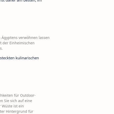
 ist daher am besten, im
n Ägyptens verwöhnen lassen
ft der Einheimischen
s.
steckten kulinarischen
hkeiten für Outdoor-
 Sie sich auf eine
 Wüste ist ein
ter Hintergrund für