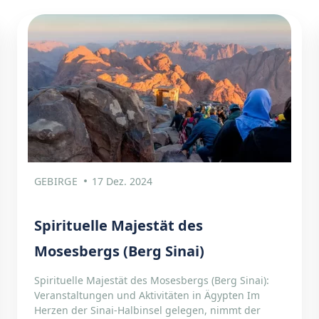
GEBIRGE
17 Dez. 2024
Spirituelle Majestät des
Mosesbergs (Berg Sinai)
Spirituelle Majestät des Mosesbergs (Berg Sinai):
Veranstaltungen und Aktivitäten in Ägypten Im
Herzen der Sinai-Halbinsel gelegen, nimmt der