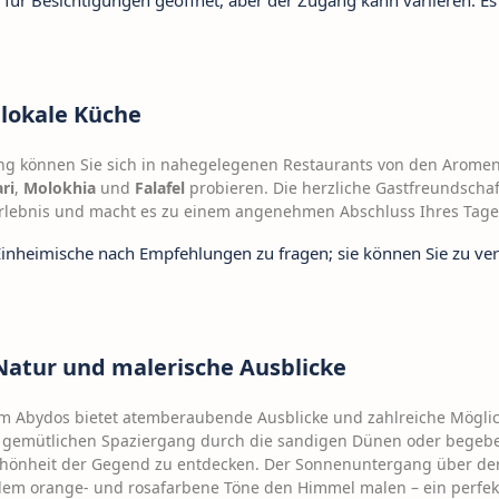
 für Besichtigungen geöffnet, aber der Zugang kann variieren. Es
 lokale Küche
g können Sie sich in nahegelegenen Restaurants von den Arome
ri
,
Molokhia
und
Falafel
probieren. Die herzliche Gastfreundscha
 Erlebnis und macht es zu einem angenehmen Abschluss Ihres Tage
Einheimische nach Empfehlungen zu fragen; sie können Sie zu ver
 Natur und malerische Ausblicke
m Abydos bietet atemberaubende Ausblicke und zahlreiche Möglic
n gemütlichen Spaziergang durch die sandigen Dünen oder begeben
chönheit der Gegend zu entdecken. Der Sonnenuntergang über der
 dem orange- und rosafarbene Töne den Himmel malen – ein perfek