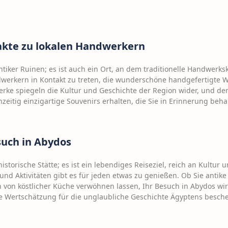
akte zu lokalen Handwerkern
antiker Ruinen; es ist auch ein Ort, an dem traditionelle Handwerks
ndwerkern in Kontakt zu treten, die wunderschöne handgefertigte 
werke spiegeln die Kultur und Geschichte der Region wider, und der
hzeitig einzigartige Souvenirs erhalten, die Sie in Erinnerung beh
such in Abydos
istorische Stätte; es ist ein lebendiges Reiseziel, reich an Kultur u
und Aktivitäten gibt es für jeden etwas zu genießen. Ob Sie antik
ch von köstlicher Küche verwöhnen lassen, Ihr Besuch in Abydos wi
e Wertschätzung für die unglaubliche Geschichte Ägyptens besch